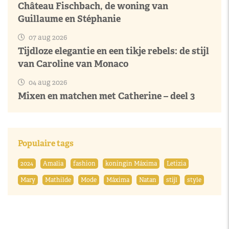
Château Fischbach, de woning van
Guillaume en Stéphanie
07 aug 2026
Tijdloze elegantie en een tikje rebels: de stijl
van Caroline van Monaco
04 aug 2026
Mixen en matchen met Catherine – deel 3
Populaire tags
2024
Amalia
fashion
koningin Máxima
Letizia
Mary
Mathilde
Mode
Máxima
Natan
stijl
style