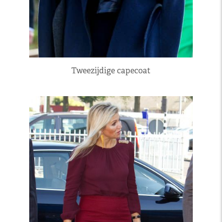
Tweezijdige capecoat