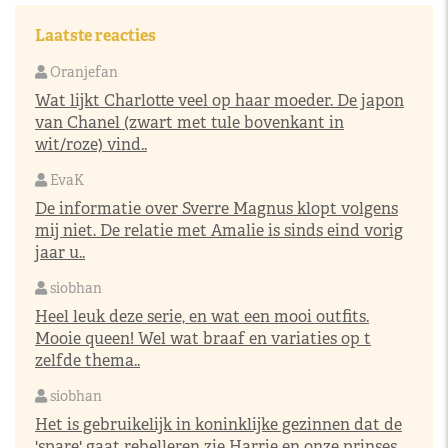
Laatste reacties
Oranjefan
Wat lijkt Charlotte veel op haar moeder. De japon
van Chanel (zwart met tule bovenkant in
wit/roze) vind..
EvaK
De informatie over Sverre Magnus klopt volgens
mij niet. De relatie met Amalie is sinds eind vorig
jaar u..
siobhan
Heel leuk deze serie, en wat een mooi outfits.
Mooie queen! Wel wat braaf en variaties op t
zelfde thema..
siobhan
Het is gebruikelijk in koninklijke gezinnen dat de
'spare' gaat rebelleren zie Harrie en onze prinses