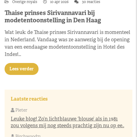
Overige royals
10 apr 2026
30 reacties
Thaise prinses Sirivannavari bij
modetentoonstelling in Den Haag
Wat leuk: de Thaise prinses Sirivannavari is momenteel
in Nederland. Vandaag was ze aanwezig bij de opening
van een eendaagse modetentoonstelling in Hotel des
Indes!…
Lees verder
Laatste reacties
Pieter
Leuke blog! Zo’n lichtblauwe ‘blouse’ als in 1981
zou volgens mij nog steeds prachtig zijn nu op ee..
Birchwood71