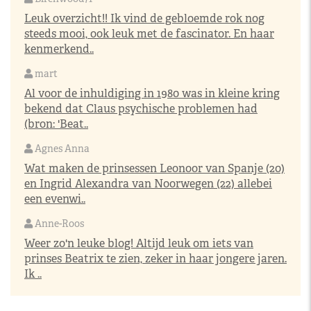
Leuk overzicht!! Ik vind de gebloemde rok nog
steeds mooi, ook leuk met de fascinator. En haar
kenmerkend..
mart
Al voor de inhuldiging in 1980 was in kleine kring
bekend dat Claus psychische problemen had
(bron: 'Beat..
Agnes Anna
Wat maken de prinsessen Leonoor van Spanje (20)
en Ingrid Alexandra van Noorwegen (22) allebei
een evenwi..
Anne-Roos
Weer zo'n leuke blog! Altijd leuk om iets van
prinses Beatrix te zien, zeker in haar jongere jaren.
Ik ..