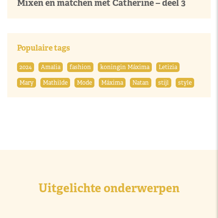
Mixen en matchen met Catherine – deel 3
Populaire tags
2024
Amalia
fashion
koningin Máxima
Letizia
Mary
Mathilde
Mode
Máxima
Natan
stijl
style
Uitgelichte onderwerpen