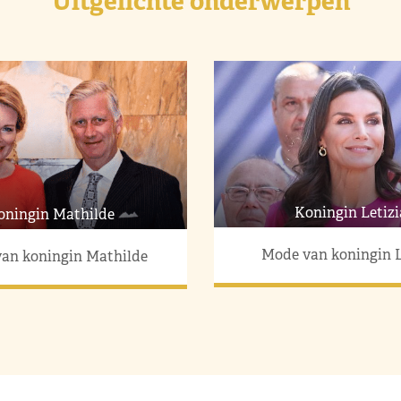
Uitgelichte onderwerpen
Koningin Letizi
oningin Mathilde
Mode van koningin L
an koningin Mathilde