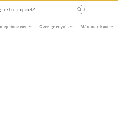
njeprinsessen
Overige royals
Máxima’s kast