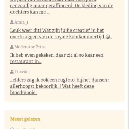
eenvoudig maar geraffineerd. De kleding van de
dochters kan me ..
Anna_1
Leuk weer dit! Wat zijn jullie creatief in het
overbruggen van de royale komkommertijd 😀..
Moderator Petra
Ik heb even gekeken, daar zit al 30 kaar een
restaurant in...
Trixedo
...elders zag ik ook een rugfoto, bij het dansen :
allerhoogst bekoorlijk !! Wat heeft deze
bloedmooie..
Meest gelezen