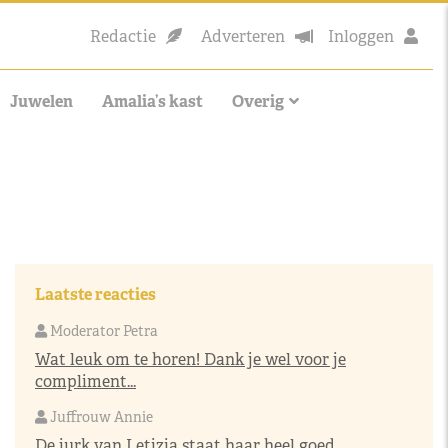
Redactie
Adverteren
Inloggen
Juwelen
Amalia’s kast
Overig
Laatste reacties
Moderator Petra
Wat leuk om te horen! Dank je wel voor je
compliment...
Juffrouw Annie
De jurk van Letizia staat haar heel goed,