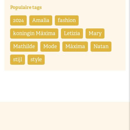
Populaire tags
2024
Amalia
fashion
koningin Máxima
Letizia
Mary
Mathilde
Mode
Máxima
Natan
stijl
style