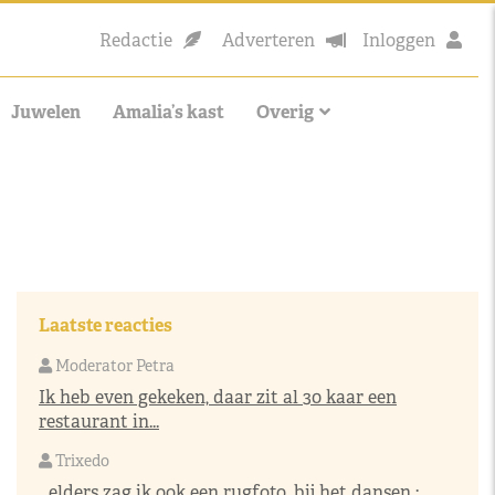
Redactie
Adverteren
Inloggen
Juwelen
Amalia’s kast
Overig
Laatste reacties
Moderator Petra
Ik heb even gekeken, daar zit al 30 kaar een
restaurant in...
Trixedo
...elders zag ik ook een rugfoto, bij het dansen :