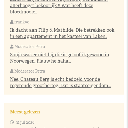
allerhoogst bekoorlijk !! Wat heeft deze
bloedmooie..
frankvc
Ik dacht aan Filip & Mathilde. Die betrekken ook
in een appartement in het kasteel van Laken..
Moderator Petra
Sonja was er niet bij, die is geloof ik gewoon in
Noorwegen. Flauw he haha...
Moderator Petra
Nee, Chateau Berg is echt bedoeld voor de
regerende groothertog. Dat is staatseigendom...
Meest gelezen
31 jul 2026