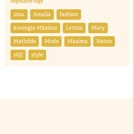
Populaire tags
2024
Amalia
fashion
koningin Máxima
Letizia
Mary
Mathilde
Mode
Máxima
Natan
stijl
style