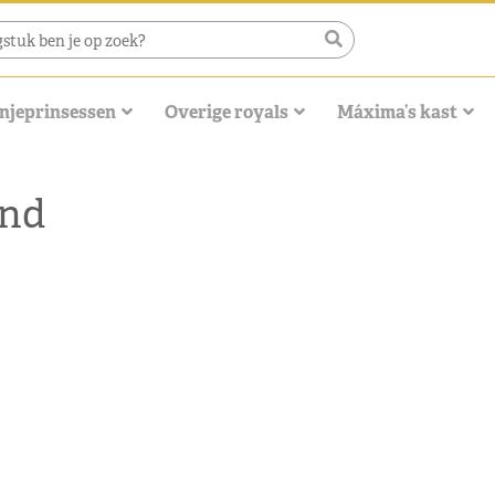
njeprinsessen
Overige royals
Máxima’s kast
and