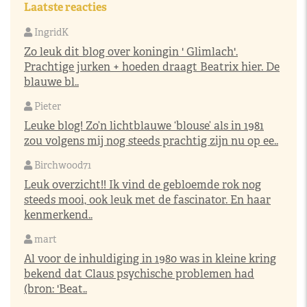
Laatste reacties
IngridK
Zo leuk dit blog over koningin ' Glimlach'.
Prachtige jurken + hoeden draagt Beatrix hier. De
blauwe bl..
Pieter
Leuke blog! Zo’n lichtblauwe ‘blouse’ als in 1981
zou volgens mij nog steeds prachtig zijn nu op ee..
Birchwood71
Leuk overzicht!! Ik vind de gebloemde rok nog
steeds mooi, ook leuk met de fascinator. En haar
kenmerkend..
mart
Al voor de inhuldiging in 1980 was in kleine kring
bekend dat Claus psychische problemen had
(bron: 'Beat..