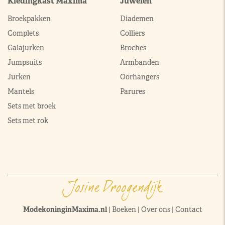
Kledingkast Máxima
Juwelen
Broekpakken
Diademen
Complets
Colliers
Galajurken
Broches
Jumpsuits
Armbanden
Jurken
Oorhangers
Mantels
Parures
Sets met broek
Sets met rok
ModekoninginMaxima.nl
|
Boeken
|
Over ons
|
Contact