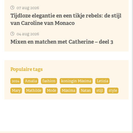
07 aug 2026
Tijdloze elegantie en een tikje rebels: de stijl
van Caroline van Monaco
04 aug 2026
Mixen en matchen met Catherine – deel 3
Populaire tags
2024
Amalia
fashion
koningin Máxima
Letizia
Mary
Mathilde
Mode
Máxima
Natan
stijl
style