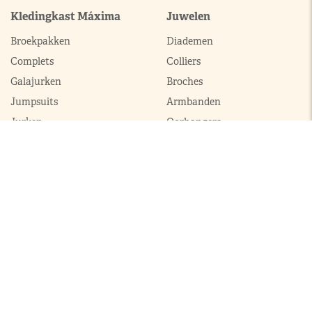
Kledingkast Máxima
Juwelen
Broekpakken
Diademen
Complets
Colliers
Galajurken
Broches
Jumpsuits
Armbanden
Jurken
Oorhangers
Mantels
Parures
Sets met broek
Sets met rok
ModekoninginMaxima.nl
|
Boeken
|
Over ons
|
Contact