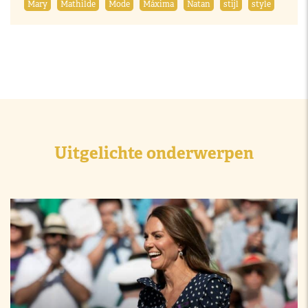
Mary
Mathilde
Mode
Máxima
Natan
stijl
style
Uitgelichte onderwerpen