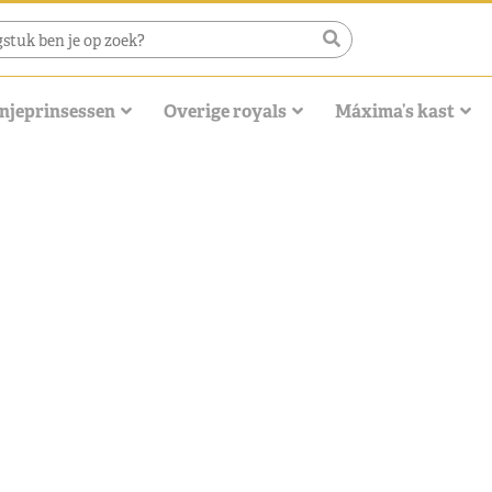
njeprinsessen
Overige royals
Máxima’s kast