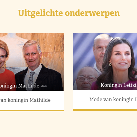
Uitgelichte onderwerpen
Koningin Letizi
oningin Mathilde
Mode van koningin L
an koningin Mathilde