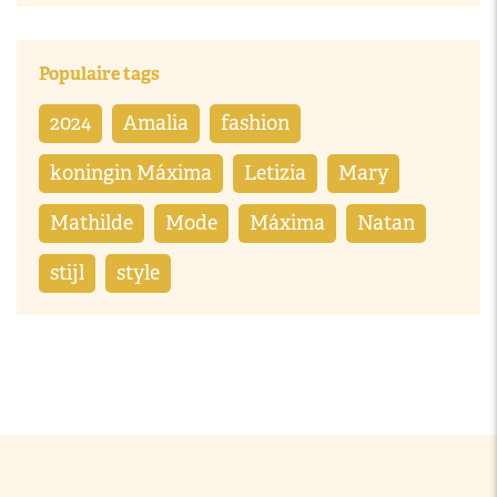
Populaire tags
2024
Amalia
fashion
koningin Máxima
Letizia
Mary
Mathilde
Mode
Máxima
Natan
stijl
style