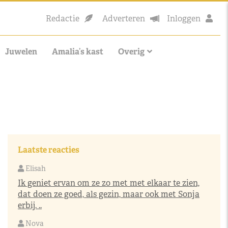
Redactie
Adverteren
Inloggen
Juwelen
Amalia’s kast
Overig
Laatste reacties
Elisah
Ik geniet ervan om ze zo met met elkaar te zien,
dat doen ze goed, als gezin, maar ook met Sonja
erbij. ..
Nova