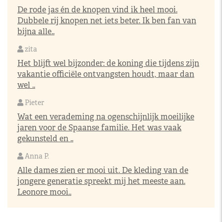
De rode jas én de knopen vind ik heel mooi.
Dubbele rij knopen net iets beter. Ik ben fan van
bijna alle..
zita
Het blijft wel bijzonder: de koning die tijdens zijn
vakantie officiële ontvangsten houdt, maar dan
wel ..
Pieter
Wat een verademing na ogenschijnlijk moeilijke
jaren voor de Spaanse familie. Het was vaak
gekunsteld en ..
Anna P.
Alle dames zien er mooi uit. De kleding van de
jongere generatie spreekt mij het meeste aan.
Leonore mooi..