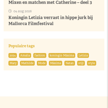
Mixen en matchen met Catherine – deel 3
04 aug 2026
Koningin Letizia verrast in hippe jurk bij
Mallorca Filmfestival
Populaire tags
2024
Amalia
fashion
koningin Máxima
Letizia
Mary
Mathilde
Mode
Máxima
Natan
stijl
style