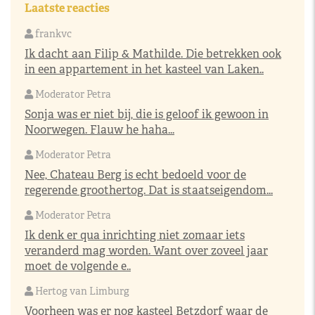
Laatste reacties
frankvc
Ik dacht aan Filip & Mathilde. Die betrekken ook
in een appartement in het kasteel van Laken..
Moderator Petra
Sonja was er niet bij, die is geloof ik gewoon in
Noorwegen. Flauw he haha...
Moderator Petra
Nee, Chateau Berg is echt bedoeld voor de
regerende groothertog. Dat is staatseigendom...
Moderator Petra
Ik denk er qua inrichting niet zomaar iets
veranderd mag worden. Want over zoveel jaar
moet de volgende e..
Hertog van Limburg
Voorheen was er nog kasteel Betzdorf waar de