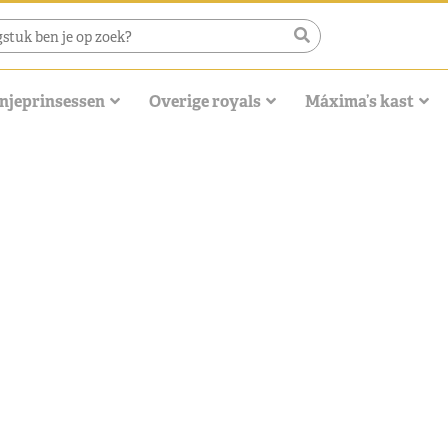
njeprinsessen
Overige royals
Máxima’s kast