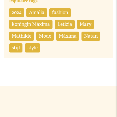
Populaire tags
2024
Amalia
fashion
koningin Máxima
Letizia
Mary
Mathilde
Mode
Máxima
Natan
stijl
style