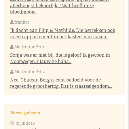
allerhoogst bekoorlijk !! Wat heeft deze
bloedmooie..
frankvc
Ik dacht aan Filip & Mathilde. Die betrekken ook
in een appartement in het kasteel van Laken..
Moderator Petra
Sonja was er niet bij, die is geloof ik gewoon in
Noorwegen. Flauw he haha...
Moderator Petra
Nee, Chateau Berg is echt bedoeld voor de
regerende groothertog. Dat is staatseigendom...
Meest gelezen
31 jul 2026