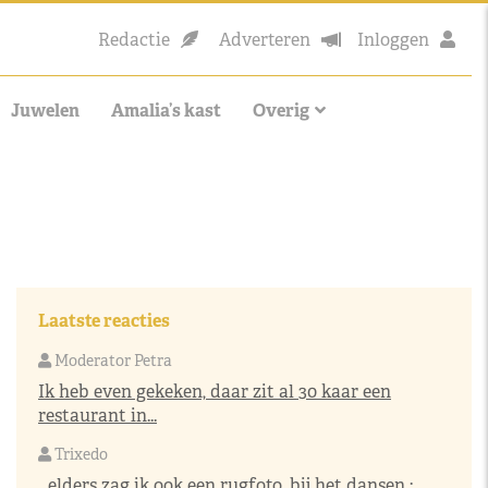
Redactie
Adverteren
Inloggen
Juwelen
Amalia’s kast
Overig
Laatste reacties
Moderator Petra
Ik heb even gekeken, daar zit al 30 kaar een
restaurant in...
Trixedo
...elders zag ik ook een rugfoto, bij het dansen :