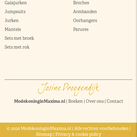
Galajurken
Broches
Jumpsuits
Armbanden
Jurken
Oorhangers
Mantels
Parures
Sets met broek
Sets met rok
ModekoninginMaxima.nl
|
Boeken
|
Over ons
|
Contact
© 2026 ModekoninginMaxima.nl | Alle rechten voorbehouden |
Sitemap
|
Privacy & cookie policy