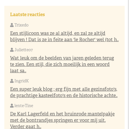
Laatste reacties
Trixedo
Een stijlicoon was ze al altijd, en zal ze altijd
blijven ! Dat is ze in feite aan 'le Rocher' wel (tot h..
Juliette07
Wat leuk om de beelden van jaren geleden terug
te zien. Een stijl, die zich moeilijk in een woord
laat sa..
IngridK
Een super leuk blog ; erg fijn met alle gezinsfoto's,
de prachtige kasteelfoto's en de historische achte..
lente-Tine
De Karl Lagerfeld en het bruinrode mantelpakje
met de bontrandjes springen er voor mij uit.
Verder gaat h..