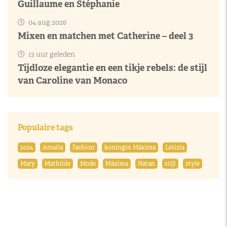
Guillaume en Stéphanie
04 aug 2026
Mixen en matchen met Catherine – deel 3
13 uur geleden
Tijdloze elegantie en een tikje rebels: de stijl
van Caroline van Monaco
Populaire tags
2024
Amalia
fashion
koningin Máxima
Letizia
Mary
Mathilde
Mode
Máxima
Natan
stijl
style