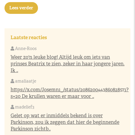
Lees verder
Laatste reacties
Anne-Roos
Weer zo'n leuke blog! Altijd leuk om iets van
prinses Beatrix te zien, zeker in haar jongere jaren.
Ik ..
amaliaatje
https://x.com/Josemn1_/status/2086200443860828571?
s=20
De krullen waren er maar voor ..
madelief3
Gelet op wat er inmiddels bekend is over
Parkinson, zou ik zeggen dat hier de beginnende
Parkinson zichtb..