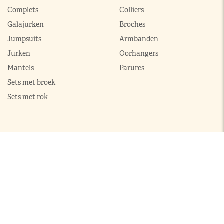
Complets
Colliers
Galajurken
Broches
Jumpsuits
Armbanden
Jurken
Oorhangers
Mantels
Parures
Sets met broek
Sets met rok
ModekoninginMaxima.nl
|
Boeken
|
Over ons
|
Contact