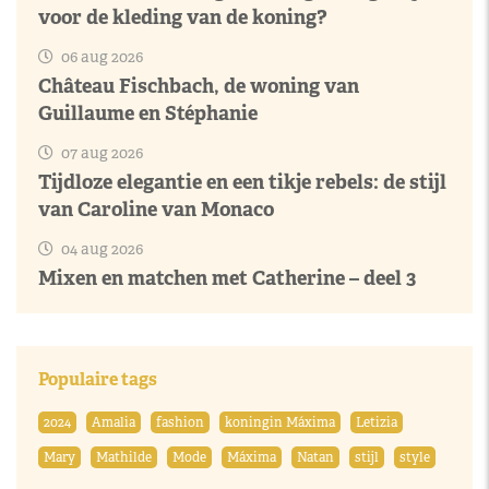
voor de kleding van de koning?
06 aug 2026
Château Fischbach, de woning van
Guillaume en Stéphanie
07 aug 2026
Tijdloze elegantie en een tikje rebels: de stijl
van Caroline van Monaco
04 aug 2026
Mixen en matchen met Catherine – deel 3
Populaire tags
2024
Amalia
fashion
koningin Máxima
Letizia
Mary
Mathilde
Mode
Máxima
Natan
stijl
style