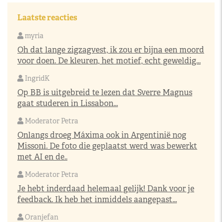
Laatste reacties
myria
Oh dat lange zigzagvest, ik zou er bijna een moord
voor doen. De kleuren, het motief, echt geweldig...
IngridK
Op BB is uitgebreid te lezen dat Sverre Magnus
gaat studeren in Lissabon...
Moderator Petra
Onlangs droeg Máxima ook in Argentinië nog
Missoni. De foto die geplaatst werd was bewerkt
met AI en de..
Moderator Petra
Je hebt inderdaad helemaal gelijk! Dank voor je
feedback. Ik heb het inmiddels aangepast...
Oranjefan