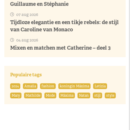
Guillaume en Stéphanie
07 aug 2026
Tijdloze elegantie en een tikje rebels: de stijl
van Caroline van Monaco
04 aug 2026
Mixen en matchen met Catherine – deel 3
Populaire tags
2024
Amalia
fashion
koningin Máxima
Letizia
Mary
Mathilde
Mode
Máxima
Natan
stijl
style