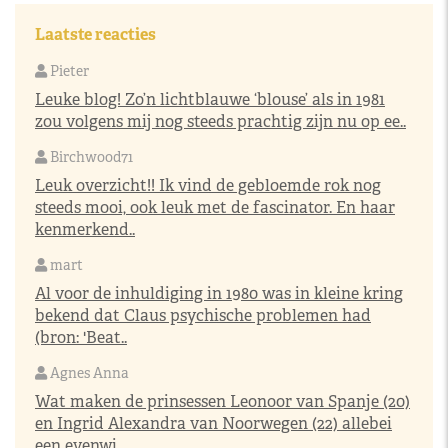
Laatste reacties
Pieter
Leuke blog! Zo’n lichtblauwe ‘blouse’ als in 1981
zou volgens mij nog steeds prachtig zijn nu op ee..
Birchwood71
Leuk overzicht!! Ik vind de gebloemde rok nog
steeds mooi, ook leuk met de fascinator. En haar
kenmerkend..
mart
Al voor de inhuldiging in 1980 was in kleine kring
bekend dat Claus psychische problemen had
(bron: 'Beat..
Agnes Anna
Wat maken de prinsessen Leonoor van Spanje (20)
en Ingrid Alexandra van Noorwegen (22) allebei
een evenwi..