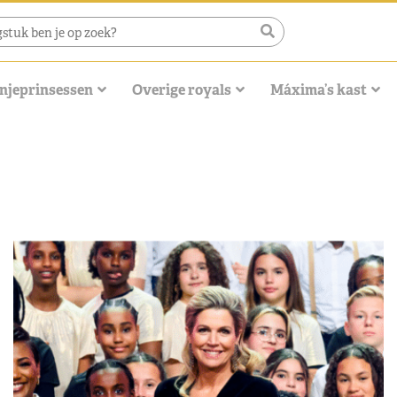
njeprinsessen
Overige royals
Máxima’s kast