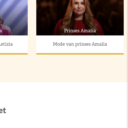
a
Prinses Amalia
etizia
Mode van prinses Amalia
et