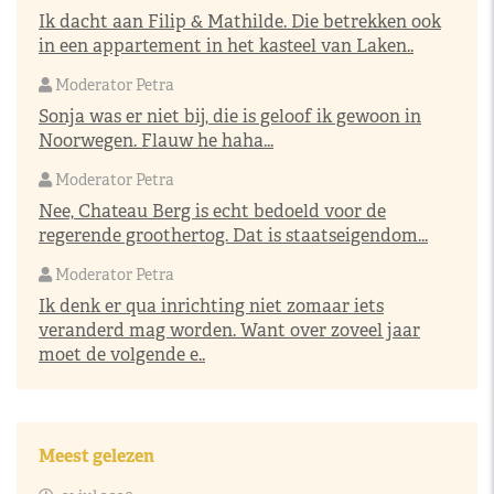
Ik dacht aan Filip & Mathilde. Die betrekken ook
in een appartement in het kasteel van Laken..
Moderator Petra
Sonja was er niet bij, die is geloof ik gewoon in
Noorwegen. Flauw he haha...
Moderator Petra
Nee, Chateau Berg is echt bedoeld voor de
regerende groothertog. Dat is staatseigendom...
Moderator Petra
Ik denk er qua inrichting niet zomaar iets
veranderd mag worden. Want over zoveel jaar
moet de volgende e..
Meest gelezen