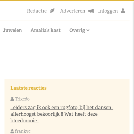
Redactie
Adverteren
Inloggen
Juwelen
Amalia’s kast
Overig
Laatste reacties
Trixedo
...elders zag ik ook een rugfoto, bij het dansen :
allerhoogst bekoorlijk !! Wat heeft deze
bloedmooie..
frankvc