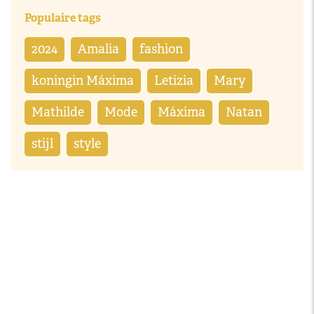
Populaire tags
2024
Amalia
fashion
koningin Máxima
Letizia
Mary
Mathilde
Mode
Máxima
Natan
stijl
style