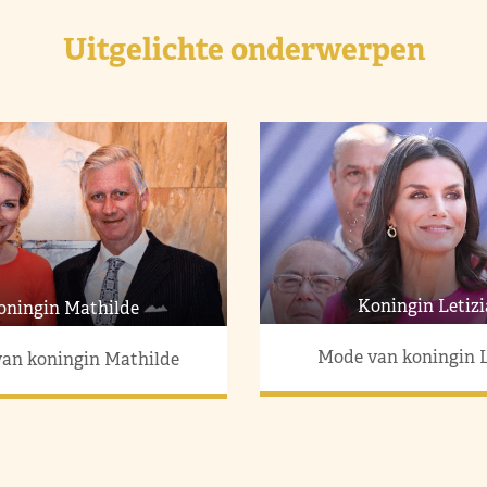
Uitgelichte onderwerpen
Koningin Letizi
oningin Mathilde
Mode van koningin L
an koningin Mathilde