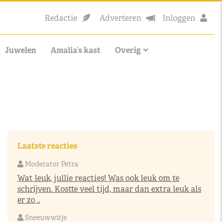
Redactie
Adverteren
Inloggen
Juwelen
Amalia’s kast
Overig
Laatste reacties
Moderator Petra
Wat leuk, jullie reacties! Was ook leuk om te
schrijven. Kostte veel tijd, maar dan extra leuk als
er zo ..
Sneeuwwitje