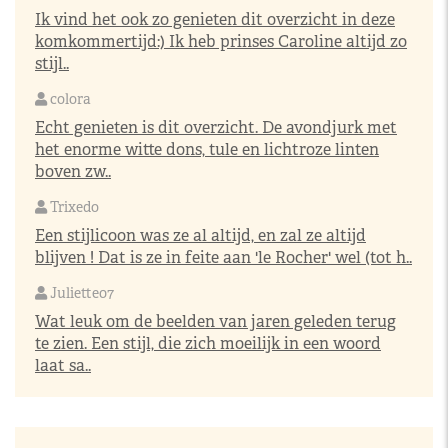
Ik vind het ook zo genieten dit overzicht in deze
komkommertijd:) Ik heb prinses Caroline altijd zo
stijl..
colora
Echt genieten is dit overzicht. De avondjurk met
het enorme witte dons, tule en lichtroze linten
boven zw..
Trixedo
Een stijlicoon was ze al altijd, en zal ze altijd
blijven ! Dat is ze in feite aan 'le Rocher' wel (tot h..
Juliette07
Wat leuk om de beelden van jaren geleden terug
te zien. Een stijl, die zich moeilijk in een woord
laat sa..