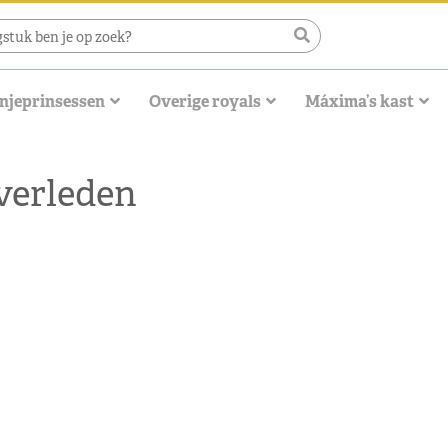
njeprinsessen
Overige royals
Máxima’s kast
 verleden