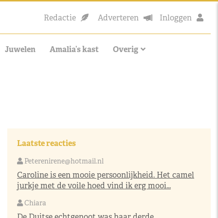
Redactie
Adverteren
Inloggen
Juwelen
Amalia’s kast
Overig
Laatste reacties
Peterenirene@hotmail.nl
Caroline is een mooie persoonlijkheid. Het camel
jurkje met de voile hoed vind ik erg mooi...
Chiara
De Duitse echtgenoot was haar derde