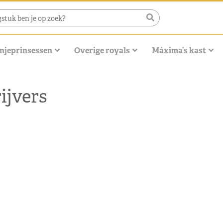
njeprinsessen
Overige royals
Máxima’s kast
ijvers