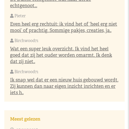
echtgenoot...
Pieter
Even heel erg rechtuit: ik vind het of ‘heel erg niet
mooi’ of prachtig. Sommige pakjes, creaties, ja..
Birchwood71
Wat een super leuk overzicht. Ik vind het heel
goed dat zij het ouder worden omarmt. Ik denk
dat zij niet..
Birchwood71
Ik snap wel dat er een nieuw huis gebouwd wordt.
Zij kunnen dan naar eigen inzicht inrichten en er
iets h..
Meest gelezen