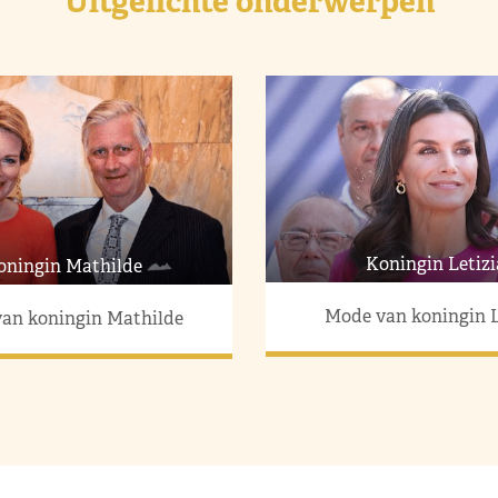
Uitgelichte onderwerpen
Koningin Letizi
oningin Mathilde
Mode van koningin L
an koningin Mathilde