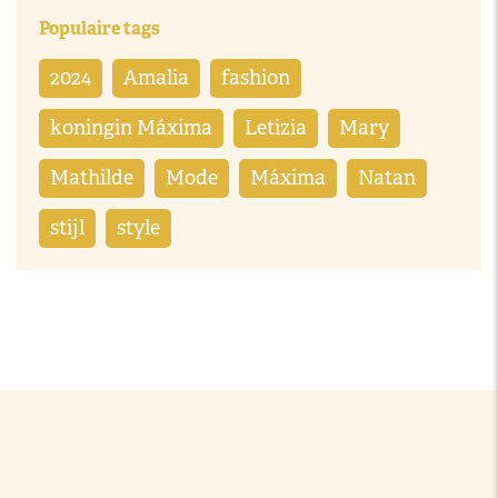
Populaire tags
2024
Amalia
fashion
koningin Máxima
Letizia
Mary
Mathilde
Mode
Máxima
Natan
stijl
style