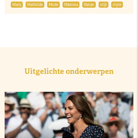
Mary
Mathilde
Mode
Máxima
Natan
stijl
style
Uitgelichte onderwerpen