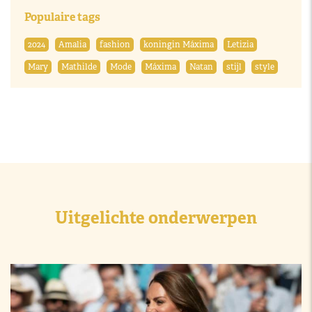
Populaire tags
2024
Amalia
fashion
koningin Máxima
Letizia
Mary
Mathilde
Mode
Máxima
Natan
stijl
style
Uitgelichte onderwerpen