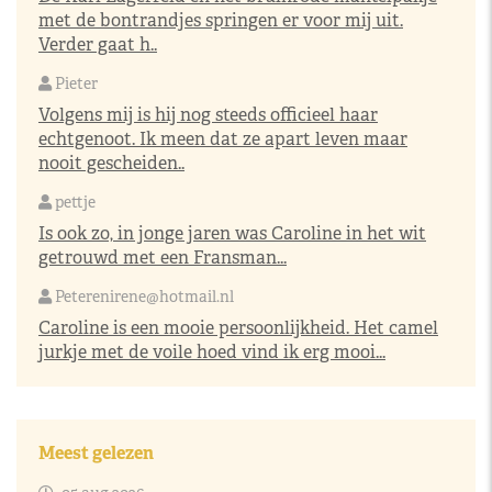
met de bontrandjes springen er voor mij uit.
Verder gaat h..
Pieter
Volgens mij is hij nog steeds officieel haar
echtgenoot. Ik meen dat ze apart leven maar
nooit gescheiden..
pettje
Is ook zo, in jonge jaren was Caroline in het wit
getrouwd met een Fransman...
Peterenirene@hotmail.nl
Caroline is een mooie persoonlijkheid. Het camel
jurkje met de voile hoed vind ik erg mooi...
Meest gelezen