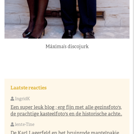
Máxima’s discojurk
Laatste reacties
IngridK
Een super leuk blog ; erg fijn met alle gezinsfoto's,
de prachtige kasteelfoto's en de historische achte..
lente-Tine
De Karl Lagerfeld en het bruinrode mantelpakje