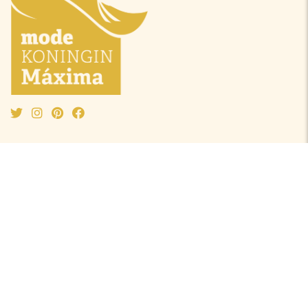
Mode Máxima
Oranjeprinsessen
Mode algemeen
Beatrix
Outfit van de maand
Amalia
Ontwerpers
Alexia
Accessoires
Ariane
Laurentien
Mabel