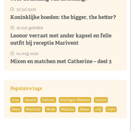
30 jul 2026
Koninklijke hoeden: the bigger, the better?
18 uur geleden
Leonor verrast met ander kapsel en felle
outfit bij receptie Marivent
04 aug 2026
Mixen en matchen met Catherine – deel 3
Populaire tags
2024
Amalia
fashion
koningin Máxima
Letizia
Mary
Mathilde
Mode
Máxima
Natan
stijl
style