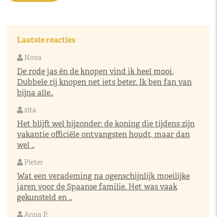
Laatste reacties
Nova
De rode jas én de knopen vind ik heel mooi.
Dubbele rij knopen net iets beter. Ik ben fan van
bijna alle..
zita
Het blijft wel bijzonder: de koning die tijdens zijn
vakantie officiële ontvangsten houdt, maar dan
wel ..
Pieter
Wat een verademing na ogenschijnlijk moeilijke
jaren voor de Spaanse familie. Het was vaak
gekunsteld en ..
Anna P.