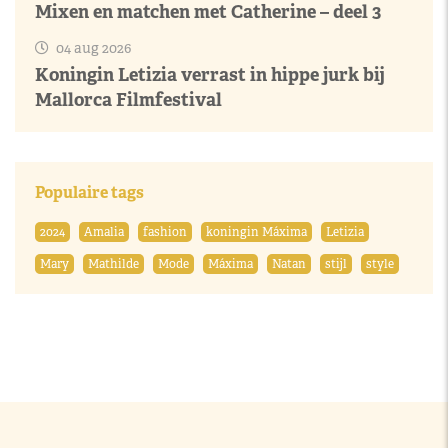
Mixen en matchen met Catherine – deel 3
04 aug 2026
Koningin Letizia verrast in hippe jurk bij
Mallorca Filmfestival
Populaire tags
2024
Amalia
fashion
koningin Máxima
Letizia
Mary
Mathilde
Mode
Máxima
Natan
stijl
style