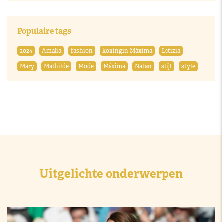
Populaire tags
2024
Amalia
fashion
koningin Máxima
Letizia
Mary
Mathilde
Mode
Máxima
Natan
stijl
style
Uitgelichte onderwerpen