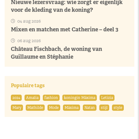
Nieuwe lezersvraag: wie zorgt er eigenlijk
voor de kleding van de koning?
04 aug 2026
Mixen en matchen met Catherine – deel 3
06 aug 2026
Château Fischbach, de woning van
Guillaume en Stéphanie
Populaire tags
2024
Amalia
fashion
koningin Máxima
Letizia
Mary
Mathilde
Mode
Máxima
Natan
stijl
style