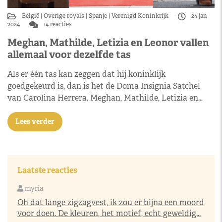
België
Overige royals
Spanje
Verenigd Koninkrijk
24 jan
2024
14 reacties
Meghan, Mathilde, Letizia en Leonor vallen
allemaal voor dezelfde tas
Als er één tas kan zeggen dat hij koninklijk
goedgekeurd is, dan is het de Doma Insignia Satchel
van Carolina Herrera. Meghan, Mathilde, Letizia en…
Lees verder
Laatste reacties
myria
Oh dat lange zigzagvest, ik zou er bijna een moord
voor doen. De kleuren, het motief, echt geweldig...