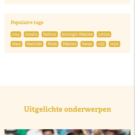
Populaire tags
2024
Amalia
fashion
koningin Máxima
Letizia
Mary
Mathilde
Mode
Máxima
Natan
stijl
style
Uitgelichte onderwerpen