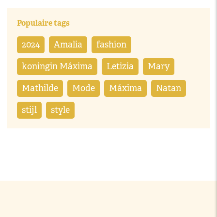
Populaire tags
2024
Amalia
fashion
koningin Máxima
Letizia
Mary
Mathilde
Mode
Máxima
Natan
stijl
style