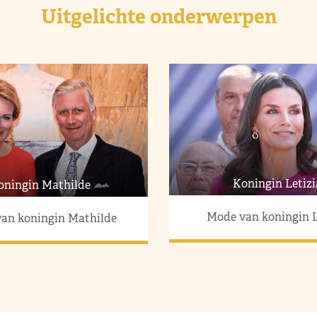
Uitgelichte onderwerpen
Koningin Letizi
oningin Mathilde
Mode van koningin L
an koningin Mathilde