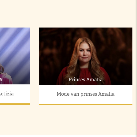
a
Prinses Amalia
etizia
Mode van prinses Amalia