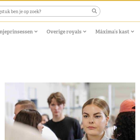
njeprinsessen
Overige royals
Máxima’s kast