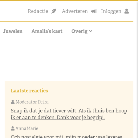
Redactie
Adverteren
Inloggen
Juwelen
Amalia’s kast
Overig
Laatste reacties
Moderator Petra
Snap ik dat je dat liever wilt. Als ik thuis ben hoop
ik er aan te denken. Dank voor je begrip!..
AnnaMarie
Och nostalgie voor mij…mijn moeder was lezeres