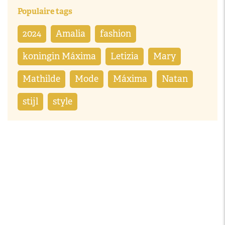
Populaire tags
2024
Amalia
fashion
koningin Máxima
Letizia
Mary
Mathilde
Mode
Máxima
Natan
stijl
style