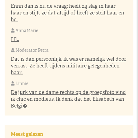
Ennn dan is nu de vraag: heeft zij slag in haar
haar en stijlt ze dat altijd of heeft ze steil haar en
he..
AnnaMarie
👌🏼..
Moderator Petra
Dat is dan persoonlijk, ik was er namelijk wel door
verrast. Ze heeft tijdens militaire gelegenheden
haar..
Linnie
De jurk van de dame rechts op de groepsfoto vind
ik chic en modieus. Ik denk dat het Elisabeth van
Belgi�..
Meest gelezen