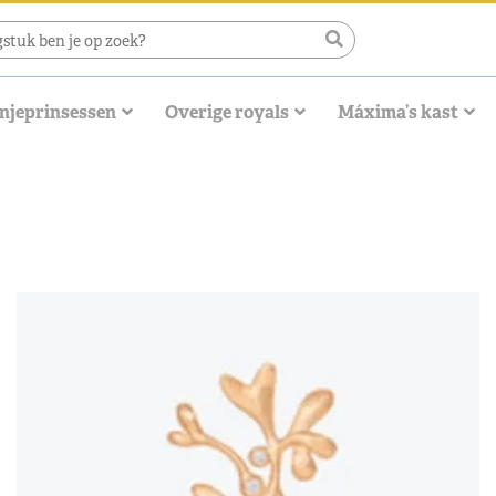
njeprinsessen
Overige royals
Máxima’s kast