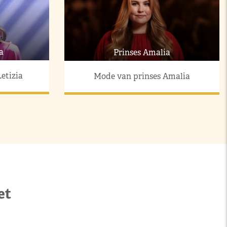
a
Prinses Amalia
etizia
Mode van prinses Amalia
et