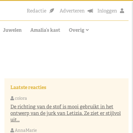
Redactie
Adverteren
Inloggen
Juwelen
Amalia’s kast
Overig
Laatste reacties
colora
De richting van de stof is mooi gebruikt in het
ontwerp van de jurk van Letizia. Ze ziet er stijlvol
uit...
AnnaMarie