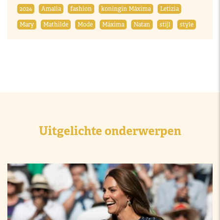
2024
Amalia
fashion
koningin Máxima
Letizia
Mary
Mathilde
Mode
Máxima
Natan
stijl
style
Uitgelichte onderwerpen