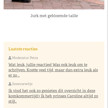
Jurk met gebloemde taille
Laatste reacties
Moderator Petra
Wat leuk, jullie reacties! Was ook leuk om te
schrijven. Kostte veel tijd, maar dan extra leuk als
er zo ..
Sneeuwwitje
Ik vind het ook zo genieten dit overzicht in deze
komkommertijd:) Ik heb prinses Caroline altijd zo
stijl..