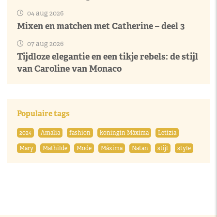
04 aug 2026
Mixen en matchen met Catherine – deel 3
07 aug 2026
Tijdloze elegantie en een tikje rebels: de stijl
van Caroline van Monaco
Populaire tags
2024
Amalia
fashion
koningin Máxima
Letizia
Mary
Mathilde
Mode
Máxima
Natan
stijl
style