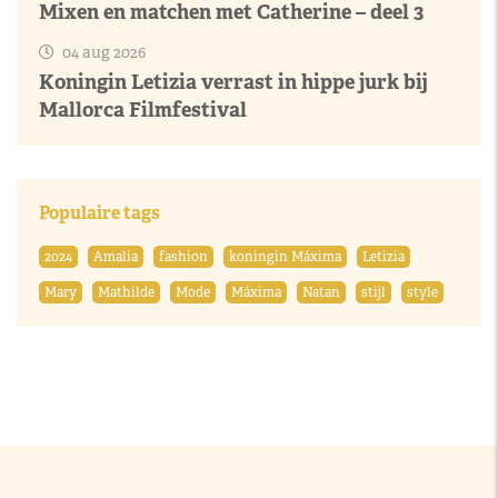
Mixen en matchen met Catherine – deel 3
04 aug 2026
Koningin Letizia verrast in hippe jurk bij
Mallorca Filmfestival
Populaire tags
2024
Amalia
fashion
koningin Máxima
Letizia
Mary
Mathilde
Mode
Máxima
Natan
stijl
style