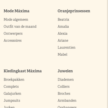
Mode Máxima
Oranjeprinsessen
Mode algemeen
Beatrix
Outfit van de maand
Amalia
Ontwerpers
Alexia
Accessoires
Ariane
Laurentien
Mabel
Kledingkast Máxima
Juwelen
Broekpakken
Diademen
Complets
Colliers
Galajurken
Broches
Jumpsuits
Armbanden
Jurken
Oorhangers