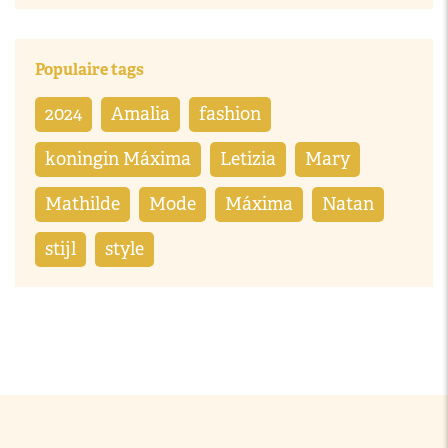
Populaire tags
2024
Amalia
fashion
koningin Máxima
Letizia
Mary
Mathilde
Mode
Máxima
Natan
stijl
style