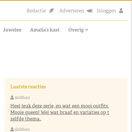
Redactie
Adverteren
Inloggen
Juwelen
Amalia’s kast
Overig
Laatste reacties
siobhan
Heel leuk deze serie, en wat een mooi outfits.
Mooie queen! Wel wat braaf en variaties op t
zelfde thema..
siobhan