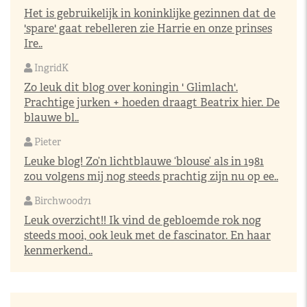
Het is gebruikelijk in koninklijke gezinnen dat de
'spare' gaat rebelleren zie Harrie en onze prinses
Ire..
IngridK
Zo leuk dit blog over koningin ' Glimlach'.
Prachtige jurken + hoeden draagt Beatrix hier. De
blauwe bl..
Pieter
Leuke blog! Zo’n lichtblauwe ‘blouse’ als in 1981
zou volgens mij nog steeds prachtig zijn nu op ee..
Birchwood71
Leuk overzicht!! Ik vind de gebloemde rok nog
steeds mooi, ook leuk met de fascinator. En haar
kenmerkend..