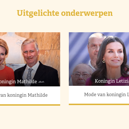
Uitgelichte onderwerpen
Koningin Letizi
oningin Mathilde
Mode van koningin L
an koningin Mathilde