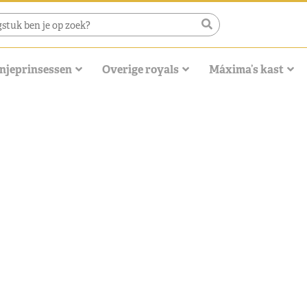
njeprinsessen
Overige royals
Máxima’s kast