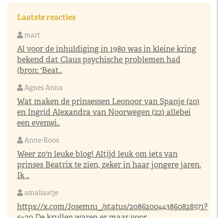
Laatste reacties
mart
Al voor de inhuldiging in 1980 was in kleine kring
bekend dat Claus psychische problemen had
(bron: 'Beat..
Agnes Anna
Wat maken de prinsessen Leonoor van Spanje (20)
en Ingrid Alexandra van Noorwegen (22) allebei
een evenwi..
Anne-Roos
Weer zo'n leuke blog! Altijd leuk om iets van
prinses Beatrix te zien, zeker in haar jongere jaren.
Ik ..
amaliaatje
https://x.com/Josemn1_/status/2086200443860828571?
s=20
De krullen waren er maar voor ..