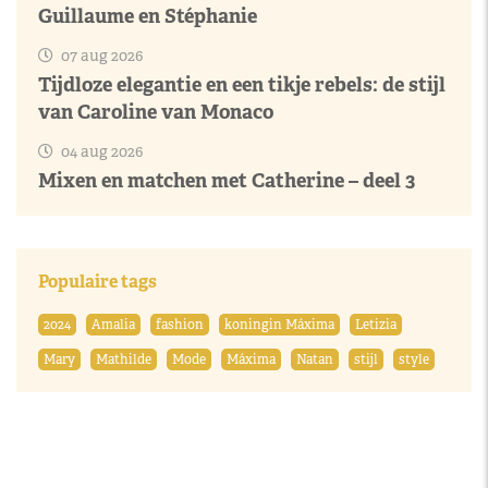
Guillaume en Stéphanie
07 aug 2026
Tijdloze elegantie en een tikje rebels: de stijl
van Caroline van Monaco
04 aug 2026
Mixen en matchen met Catherine – deel 3
Populaire tags
2024
Amalia
fashion
koningin Máxima
Letizia
Mary
Mathilde
Mode
Máxima
Natan
stijl
style