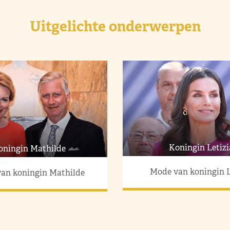
Uitgelichte onderwerpen
Koningin Letizi
oningin Mathilde
Mode van koningin L
an koningin Mathilde