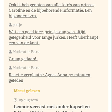
Ook ik heb genoten van alle foto's van prinses
Caroline en de bijbehorende informatie. Een
bijzondere vro..
pettje
Wat een goed idee, prinsjesdag was altijd
gelegenheid voor lange jurken. Heeft überhaupt
een van de koni..
Moderator Petra
Graag gedaan!..
Moderator Petra
Reactie verplaatst:
Agnes Anna
32 minuten
geleden
Meest gelezen
05 aug 2026
Leonor verrast met ander kapsel en