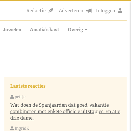
Redactie
Adverteren
Inloggen
Juwelen
Amalia’s kast
Overig
Laatste reacties
pettje
Wat doen de Spanjaarden dat goed, vakantie
combineren met enkele officiële uitstapjes. En alle
drie dame..
IngridK