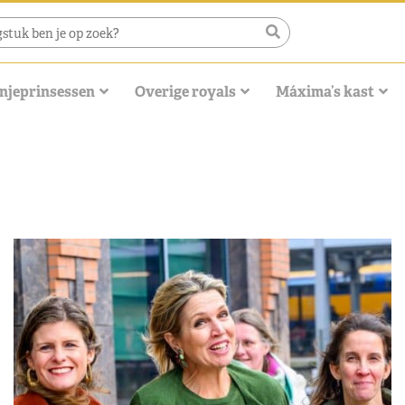
njeprinsessen
Overige royals
Máxima’s kast