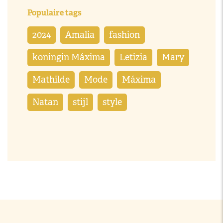
Populaire tags
2024
Amalia
fashion
koningin Máxima
Letizia
Mary
Mathilde
Mode
Máxima
Natan
stijl
style