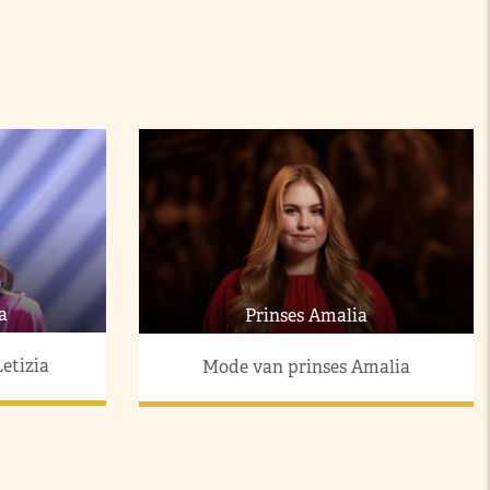
a
Prinses Amalia
etizia
Mode van prinses Amalia