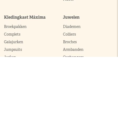
Kledingkast Máxima
Juwelen
Broekpakken
Diademen
Complets
Colliers
Galajurken
Broches
Jumpsuits
Armbanden
Jurken
Oorhangers
Mantels
Parures
Sets met broek
Sets met rok