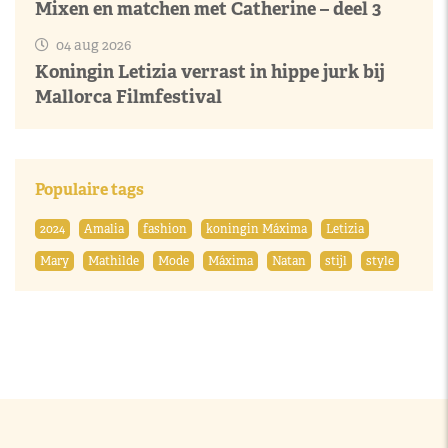
Mixen en matchen met Catherine – deel 3
04 aug 2026
Koningin Letizia verrast in hippe jurk bij
Mallorca Filmfestival
Populaire tags
2024
Amalia
fashion
koningin Máxima
Letizia
Mary
Mathilde
Mode
Máxima
Natan
stijl
style