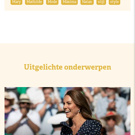
Mary
Mathilde
Mode
Máxima
Natan
stijl
style
Uitgelichte onderwerpen