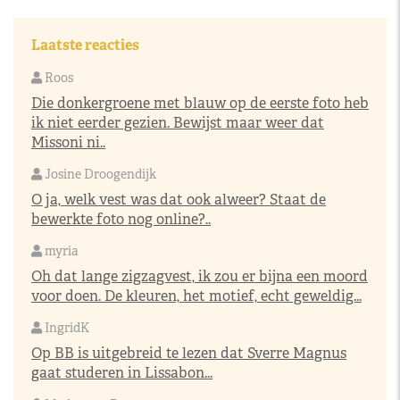
Laatste reacties
Roos
Die donkergroene met blauw op de eerste foto heb
ik niet eerder gezien. Bewijst maar weer dat
Missoni ni..
Josine Droogendijk
O ja, welk vest was dat ook alweer? Staat de
bewerkte foto nog online?..
myria
Oh dat lange zigzagvest, ik zou er bijna een moord
voor doen. De kleuren, het motief, echt geweldig...
IngridK
Op BB is uitgebreid te lezen dat Sverre Magnus
gaat studeren in Lissabon...