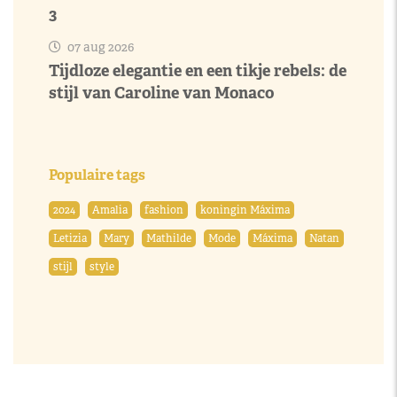
3
07 aug 2026
Tijdloze elegantie en een tikje rebels: de
stijl van Caroline van Monaco
Populaire tags
2024
Amalia
fashion
koningin Máxima
Letizia
Mary
Mathilde
Mode
Máxima
Natan
stijl
style