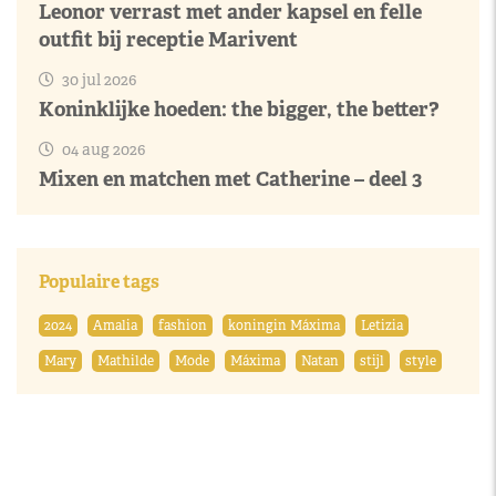
Leonor verrast met ander kapsel en felle
outfit bij receptie Marivent
30 jul 2026
Koninklijke hoeden: the bigger, the better?
04 aug 2026
Mixen en matchen met Catherine – deel 3
Populaire tags
2024
Amalia
fashion
koningin Máxima
Letizia
Mary
Mathilde
Mode
Máxima
Natan
stijl
style