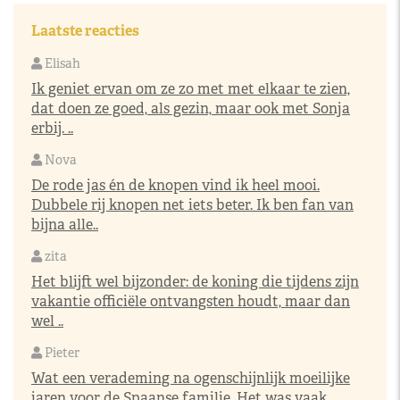
Laatste reacties
Elisah
Ik geniet ervan om ze zo met met elkaar te zien,
dat doen ze goed, als gezin, maar ook met Sonja
erbij. ..
Nova
De rode jas én de knopen vind ik heel mooi.
Dubbele rij knopen net iets beter. Ik ben fan van
bijna alle..
zita
Het blijft wel bijzonder: de koning die tijdens zijn
vakantie officiële ontvangsten houdt, maar dan
wel ..
Pieter
Wat een verademing na ogenschijnlijk moeilijke
jaren voor de Spaanse familie. Het was vaak