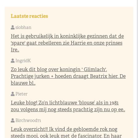
Laatste reacties
siobhan
Het is gebruikelijk in koninklijke gezinnen dat de
'spare' gaat rebelleren zie Harrie en onze prinses
Ire..
IngridK
Zo leuk dit blog over koningin ' Glimlach'.
Prachtige jurken + hoeden draagt Beatrix hier. De
blauwe bl..
Pieter
Leuke blog! Zo’n lichtblauwe ‘blouse’ als in 1981
zou volgens mij nog steeds prachtig zijn nu op ee..
Birchwood71
Leuk overzicht!! Ik vind de gebloemde rok nog
steeds mooi, ook leuk met de fascinator. En haar