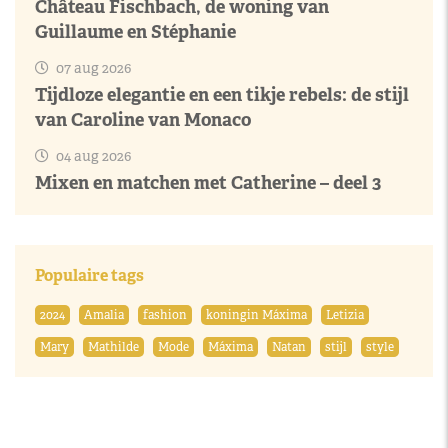
Château Fischbach, de woning van
Guillaume en Stéphanie
07 aug 2026
Tijdloze elegantie en een tikje rebels: de stijl
van Caroline van Monaco
04 aug 2026
Mixen en matchen met Catherine – deel 3
Populaire tags
2024
Amalia
fashion
koningin Máxima
Letizia
Mary
Mathilde
Mode
Máxima
Natan
stijl
style