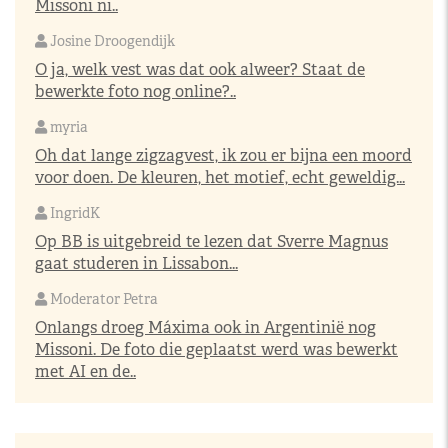
Missoni ni..
Josine Droogendijk
O ja, welk vest was dat ook alweer? Staat de
bewerkte foto nog online?..
myria
Oh dat lange zigzagvest, ik zou er bijna een moord
voor doen. De kleuren, het motief, echt geweldig...
IngridK
Op BB is uitgebreid te lezen dat Sverre Magnus
gaat studeren in Lissabon...
Moderator Petra
Onlangs droeg Máxima ook in Argentinië nog
Missoni. De foto die geplaatst werd was bewerkt
met AI en de..