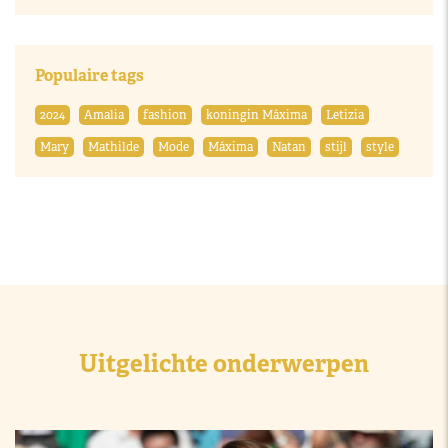
Populaire tags
2024
Amalia
fashion
koningin Máxima
Letizia
Mary
Mathilde
Mode
Máxima
Natan
stijl
style
Uitgelichte onderwerpen