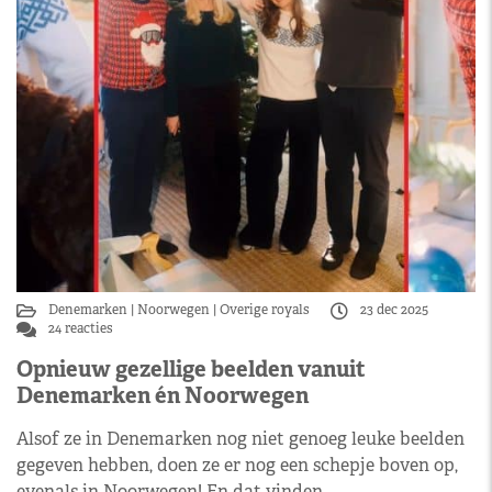
Denemarken
Noorwegen
Overige royals
23 dec 2025
24 reacties
Opnieuw gezellige beelden vanuit
Denemarken én Noorwegen
Alsof ze in Denemarken nog niet genoeg leuke beelden
gegeven hebben, doen ze er nog een schepje boven op,
evenals in Noorwegen! En dat vinden…