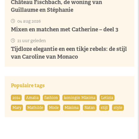
Château Fischbach, de woning van
Guillaume en Stéphanie
04 aug 2026
Mixen en matchen met Catherine – deel 3
21 uur geleden
Tijdloze elegantie en een tikje rebels: de stijl
van Caroline van Monaco
Populaire tags
2024
Amalia
fashion
koningin Máxima
Letizia
Mary
Mathilde
Mode
Máxima
Natan
stijl
style