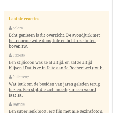
Laatste reacties
colora
Echt genieten is dit overzicht. De avondjurk met
het enorme witte dons, tule en lichtroze linten
boven zw..
Trixedo
Een stijlicoon was ze al altijd, en zal ze altijd
blijven ! Dat is ze in feite aan 'le Rocher' wel (tot h..
Juliette07
Wat leuk om de beelden van jaren geleden terug
te zien. Een stijl, die zich moeilijk in een woord
laat sa..
IngridK
Een super leuk blog ; erg fijn met alle gezinsfoto's,