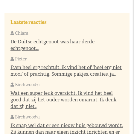
Laatste reacties
Chiara
De Duitse echtgenoot was haar derde
echtgenoot...
Pieter
Even heel erg rechtuit: ik vind het of ‘heel erg niet
mooi’ of prachtig. Sommige pakjes, creaties, ja..
Birchwood71
Wat een super leuk overzicht. Ik vind het heel
goed dat zij het ouder worden omarmt. Ik denk
dat zij niet..
Birchwood71
Ik snap wel dat er een nieuw huis gebouwd wordt.
Zij kunnen dan naar eigen inzicht inrichten en er