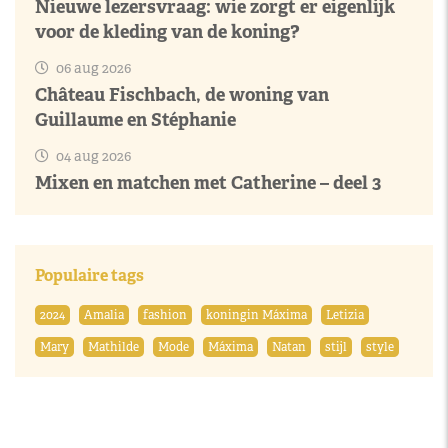
Nieuwe lezersvraag: wie zorgt er eigenlijk
voor de kleding van de koning?
06 aug 2026
Château Fischbach, de woning van
Guillaume en Stéphanie
04 aug 2026
Mixen en matchen met Catherine – deel 3
Populaire tags
2024
Amalia
fashion
koningin Máxima
Letizia
Mary
Mathilde
Mode
Máxima
Natan
stijl
style