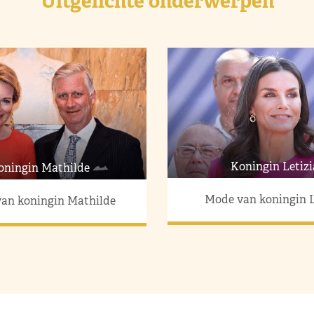
Uitgelichte onderwerpen
Koningin Letizi
oningin Mathilde
Mode van koningin L
an koningin Mathilde