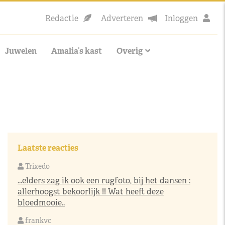
Redactie
Adverteren
Inloggen
Juwelen
Amalia’s kast
Overig
Laatste reacties
Trixedo
...elders zag ik ook een rugfoto, bij het dansen :
allerhoogst bekoorlijk !! Wat heeft deze
bloedmooie..
frankvc