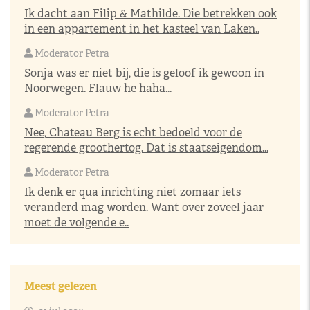
Ik dacht aan Filip & Mathilde. Die betrekken ook
in een appartement in het kasteel van Laken..
Moderator Petra
Sonja was er niet bij, die is geloof ik gewoon in
Noorwegen. Flauw he haha...
Moderator Petra
Nee, Chateau Berg is echt bedoeld voor de
regerende groothertog. Dat is staatseigendom...
Moderator Petra
Ik denk er qua inrichting niet zomaar iets
veranderd mag worden. Want over zoveel jaar
moet de volgende e..
Meest gelezen