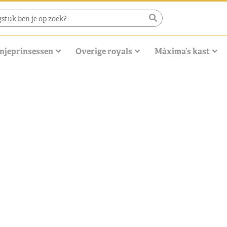
njeprinsessen
Overige royals
Máxima’s kast