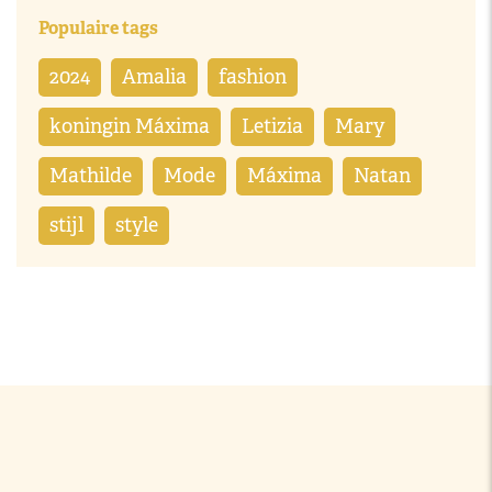
Populaire tags
2024
Amalia
fashion
koningin Máxima
Letizia
Mary
Mathilde
Mode
Máxima
Natan
stijl
style