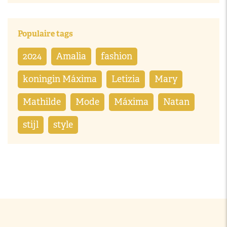
Populaire tags
2024
Amalia
fashion
koningin Máxima
Letizia
Mary
Mathilde
Mode
Máxima
Natan
stijl
style