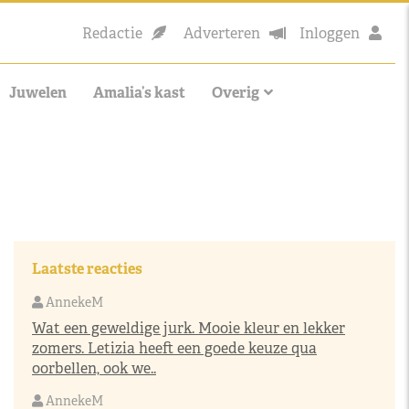
Redactie
Adverteren
Inloggen
Juwelen
Amalia’s kast
Overig
Laatste reacties
AnnekeM
Wat een geweldige jurk. Mooie kleur en lekker
zomers. Letizia heeft een goede keuze qua
oorbellen, ook we..
AnnekeM