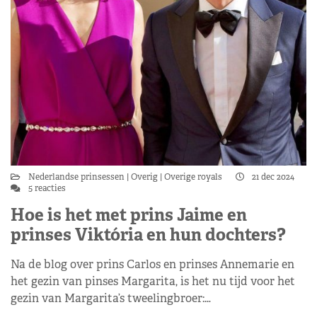
Nederlandse prinsessen
Overig
Overige royals
21 dec 2024
5 reacties
Hoe is het met prins Jaime en
prinses Viktória en hun dochters?
Na de blog over prins Carlos en prinses Annemarie en
het gezin van pinses Margarita, is het nu tijd voor het
gezin van Margarita’s tweelingbroer:…