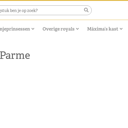
njeprinsessen
Overige royals
Máxima’s kast
 Parme