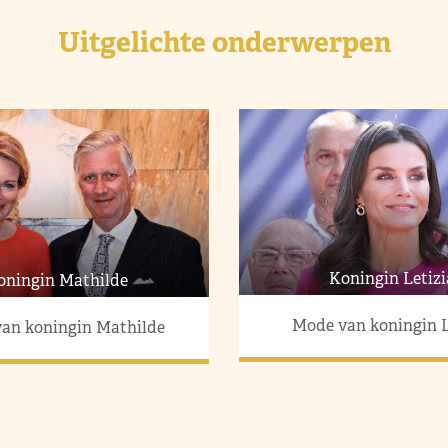
Uitgelichte onderwerpen
Koningin Letizi
oningin Mathilde
Mode van koningin L
an koningin Mathilde