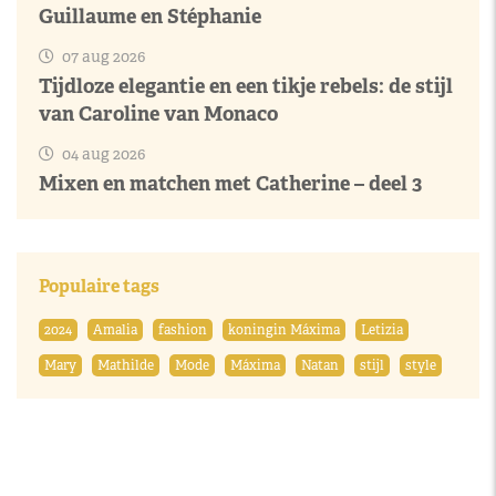
Guillaume en Stéphanie
07 aug 2026
Tijdloze elegantie en een tikje rebels: de stijl
van Caroline van Monaco
04 aug 2026
Mixen en matchen met Catherine – deel 3
Populaire tags
2024
Amalia
fashion
koningin Máxima
Letizia
Mary
Mathilde
Mode
Máxima
Natan
stijl
style