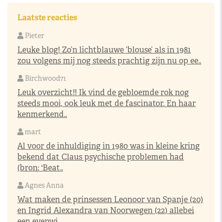
Laatste reacties
Pieter
Leuke blog! Zo’n lichtblauwe ‘blouse’ als in 1981
zou volgens mij nog steeds prachtig zijn nu op ee..
Birchwood71
Leuk overzicht!! Ik vind de gebloemde rok nog
steeds mooi, ook leuk met de fascinator. En haar
kenmerkend..
mart
Al voor de inhuldiging in 1980 was in kleine kring
bekend dat Claus psychische problemen had
(bron: 'Beat..
Agnes Anna
Wat maken de prinsessen Leonoor van Spanje (20)
en Ingrid Alexandra van Noorwegen (22) allebei
een evenwi..