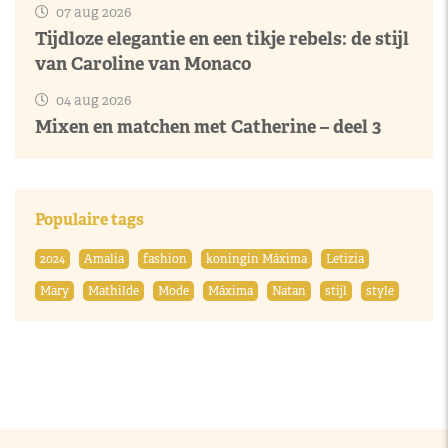
07 aug 2026
Tijdloze elegantie en een tikje rebels: de stijl
van Caroline van Monaco
04 aug 2026
Mixen en matchen met Catherine – deel 3
Populaire tags
2024
Amalia
fashion
koningin Máxima
Letizia
Mary
Mathilde
Mode
Máxima
Natan
stijl
style