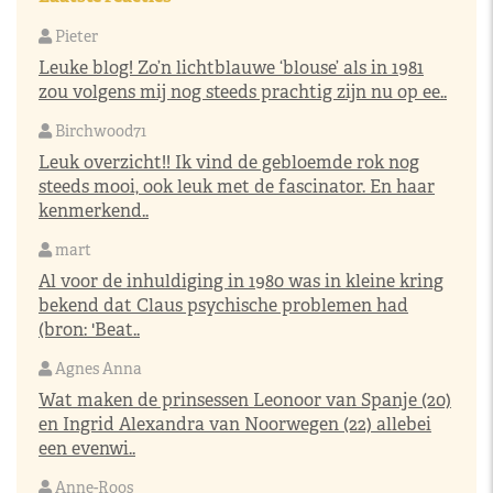
Pieter
Leuke blog! Zo’n lichtblauwe ‘blouse’ als in 1981
zou volgens mij nog steeds prachtig zijn nu op ee..
Birchwood71
Leuk overzicht!! Ik vind de gebloemde rok nog
steeds mooi, ook leuk met de fascinator. En haar
kenmerkend..
mart
Al voor de inhuldiging in 1980 was in kleine kring
bekend dat Claus psychische problemen had
(bron: 'Beat..
Agnes Anna
Wat maken de prinsessen Leonoor van Spanje (20)
en Ingrid Alexandra van Noorwegen (22) allebei
een evenwi..
Anne-Roos