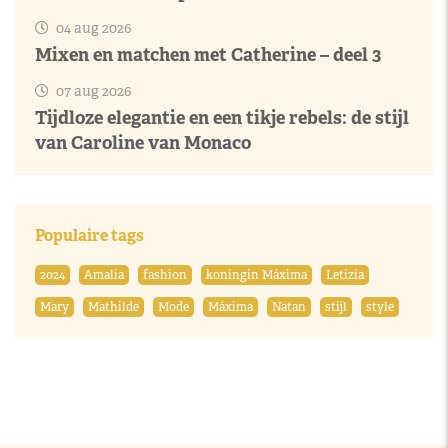
04 aug 2026
Mixen en matchen met Catherine – deel 3
07 aug 2026
Tijdloze elegantie en een tikje rebels: de stijl
van Caroline van Monaco
Populaire tags
2024
Amalia
fashion
koningin Máxima
Letizia
Mary
Mathilde
Mode
Máxima
Natan
stijl
style