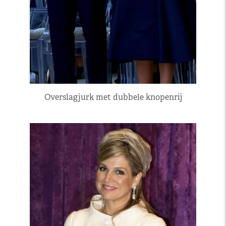
Overslagjurk met dubbele knopenrij