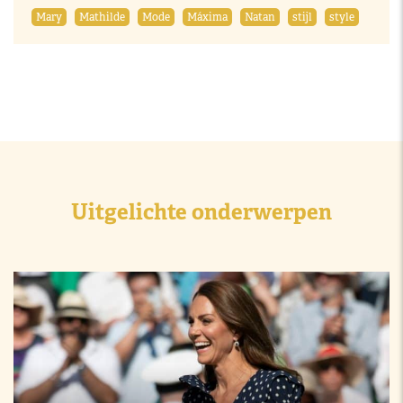
Mary
Mathilde
Mode
Máxima
Natan
stijl
style
Uitgelichte onderwerpen