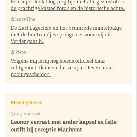
Een super leuk blog ; erg fijn met alle gezinsfoto's,
de prachtige kasteelfoto's en de historische achte..
lente-Tine
De Karl Lagerfeld en het bruinrode mantelpakje
met de bontrandjes springen er voor mij uit.
Verder gaat h..
Pieter
Volgens mij is hij nog steeds officieel haar
echtgenoot. Ik meen dat ze apart leven maar
nooit gescheiden..
Meest gelezen
05 aug 2026
Leonor verrast met ander kapsel en felle
outfit bij receptie Marivent