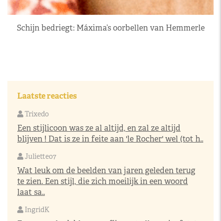
Schijn bedriegt: Máxima’s oorbellen van Hemmerle
Laatste reacties
Trixedo
Een stijlicoon was ze al altijd, en zal ze altijd
blijven ! Dat is ze in feite aan 'le Rocher' wel (tot h..
Juliette07
Wat leuk om de beelden van jaren geleden terug
te zien. Een stijl, die zich moeilijk in een woord
laat sa..
IngridK