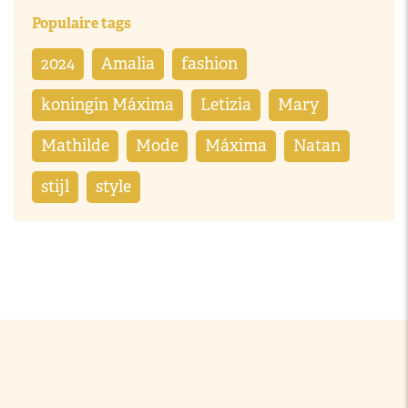
Populaire tags
2024
Amalia
fashion
koningin Máxima
Letizia
Mary
Mathilde
Mode
Máxima
Natan
stijl
style