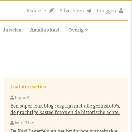
Redactie
Adverteren
Inloggen
Juwelen
Amalia’s kast
Overig
Laatste reacties
IngridK
Een super leuk blog ; erg fijn met alle gezinsfoto's,
de prachtige kasteelfoto's en de historische achte..
lente-Tine
De Karl Lagerfeld en het bruinrode mantelpakje