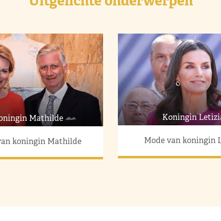
Uitgelichte onderwerpen
Koningin Letizi
oningin Mathilde
Mode van koningin L
an koningin Mathilde