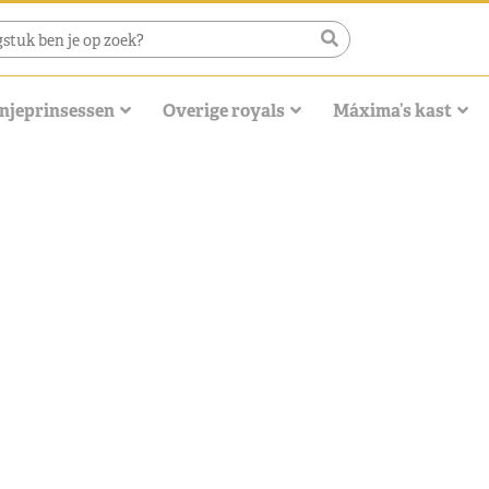
njeprinsessen
Overige royals
Máxima’s kast