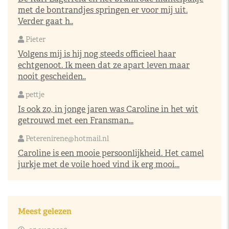
met de bontrandjes springen er voor mij uit.
Verder gaat h..
Pieter
Volgens mij is hij nog steeds officieel haar
echtgenoot. Ik meen dat ze apart leven maar
nooit gescheiden..
pettje
Is ook zo, in jonge jaren was Caroline in het wit
getrouwd met een Fransman...
Peterenirene@hotmail.nl
Caroline is een mooie persoonlijkheid. Het camel
jurkje met de voile hoed vind ik erg mooi...
Meest gelezen