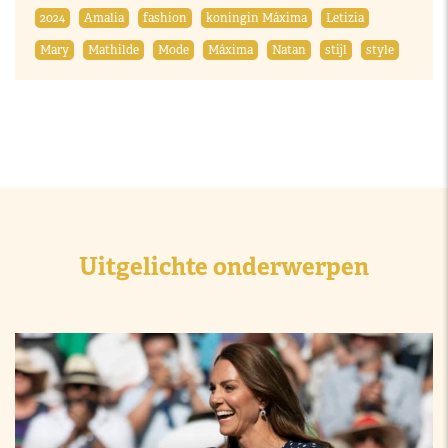
2024
Amalia
fashion
koningin Máxima
Letizia
Mary
Mathilde
Mode
Máxima
Natan
stijl
style
Uitgelichte onderwerpen