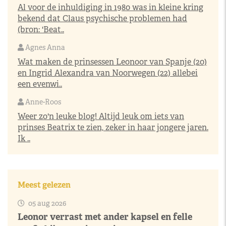
Al voor de inhuldiging in 1980 was in kleine kring
bekend dat Claus psychische problemen had
(bron: 'Beat..
Agnes Anna
Wat maken de prinsessen Leonoor van Spanje (20)
en Ingrid Alexandra van Noorwegen (22) allebei
een evenwi..
Anne-Roos
Weer zo'n leuke blog! Altijd leuk om iets van
prinses Beatrix te zien, zeker in haar jongere jaren.
Ik ..
Meest gelezen
05 aug 2026
Leonor verrast met ander kapsel en felle