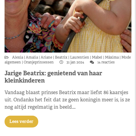
Alexia
Amalia
Ariane
Beatrix
Laurentien
Mabel
Máxima
Mode
algemeen
Oranjeprinsessen
31 jan 2024
14 reacties
Jarige Beatrix: genietend van haar
kleinkinderen
Vandaag blaast prinses Beatrix maar liefst 86 kaarsjes
uit. Ondanks het feit dat ze geen koningin meer is, is ze
nog altijd regelmatig in beeld.…
Lees verder