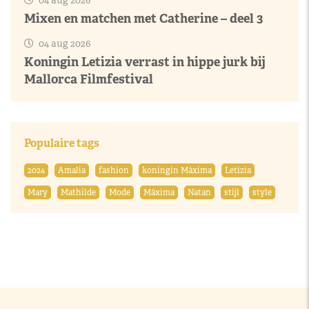
04 aug 2026
Mixen en matchen met Catherine – deel 3
04 aug 2026
Koningin Letizia verrast in hippe jurk bij
Mallorca Filmfestival
Populaire tags
2024
Amalia
fashion
koningin Máxima
Letizia
Mary
Mathilde
Mode
Máxima
Natan
stijl
style