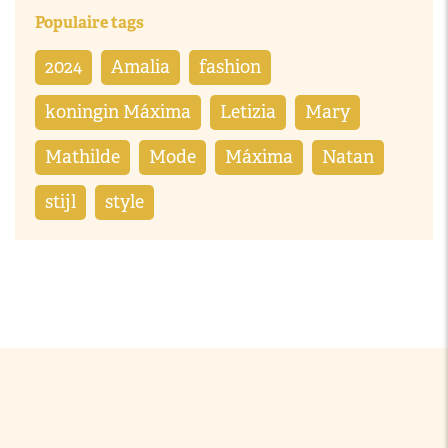
Populaire tags
2024
Amalia
fashion
koningin Máxima
Letizia
Mary
Mathilde
Mode
Máxima
Natan
stijl
style