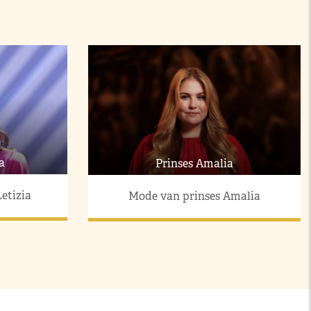
a
Prinses Amalia
etizia
Mode van prinses Amalia