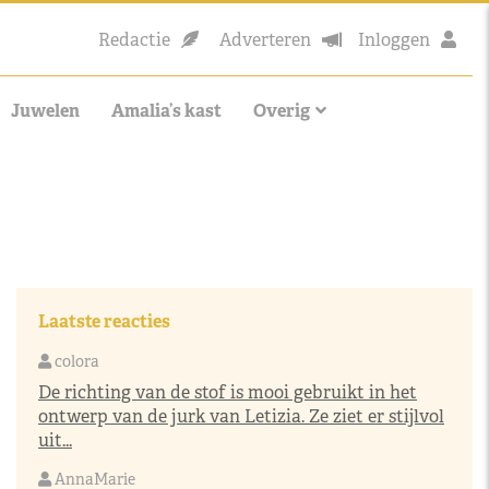
Redactie
Adverteren
Inloggen
Juwelen
Amalia’s kast
Overig
Laatste reacties
colora
De richting van de stof is mooi gebruikt in het
ontwerp van de jurk van Letizia. Ze ziet er stijlvol
uit...
AnnaMarie