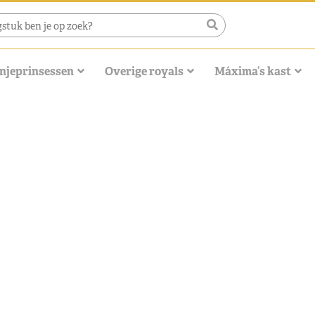
njeprinsessen
Overige royals
Máxima’s kast