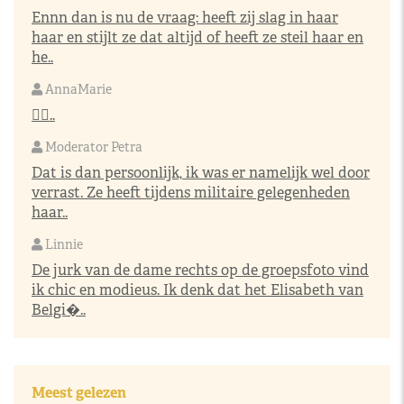
Ennn dan is nu de vraag: heeft zij slag in haar
haar en stijlt ze dat altijd of heeft ze steil haar en
he..
AnnaMarie
👌🏼..
Moderator Petra
Dat is dan persoonlijk, ik was er namelijk wel door
verrast. Ze heeft tijdens militaire gelegenheden
haar..
Linnie
De jurk van de dame rechts op de groepsfoto vind
ik chic en modieus. Ik denk dat het Elisabeth van
Belgi�..
Meest gelezen